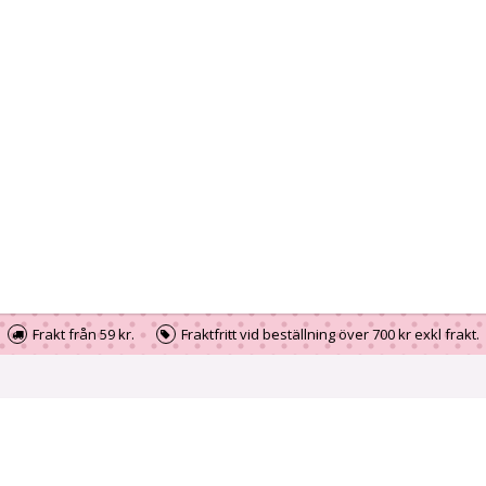
Frakt från 59 kr.
Fraktfritt vid beställning över 700 kr exkl frakt.