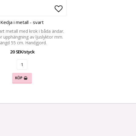
favoritlistan
Lägg till i favoritlistan
Kedja i metall - svart
art metall med krok i båda ändar.
ör upphängning av ljuslyktor mm.
ängd 55 cm. Handgjord.
20 SEK/styck
KÖP