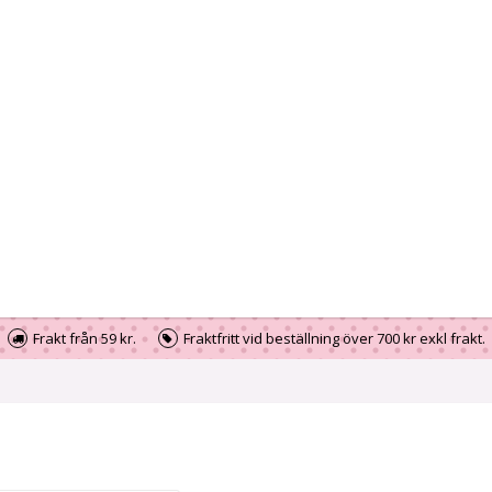
Frakt från 59 kr.
Fraktfritt vid beställning över 700 kr exkl frakt.