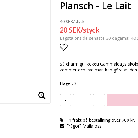
Plansch - Le Lait
40 SEK/styck
20 SEK/styck
40 
Lägsta pris de senaste 30 dagarna
Lägg till i favoritlista
Så charmigt i köket! Gammaldags skolpl
kommer och vad man kan göra av den. 
I lager: 8
-
+
Fri frakt på beställning över 700 kr.
Frågor? Maila oss!