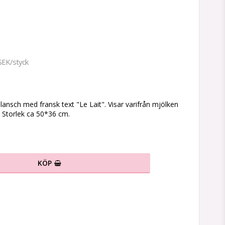
SEK/styck
n
ansch med fransk text "Le Lait". Visar varifrån mjölken
Storlek ca 50*36 cm.
KÖP